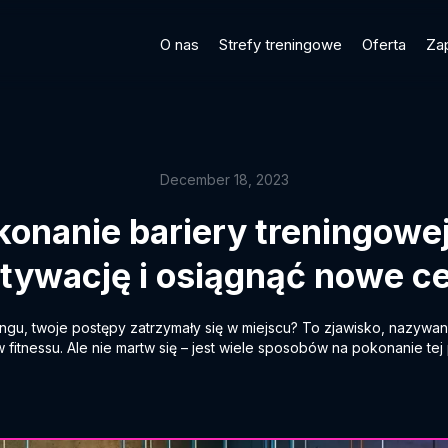
O nas
Strefy treningowe
Oferta
Za
December 18, 2023
onanie bariery treningowe
tywację i osiągnąć nowe ce
ingu, twoje postępy zatrzymały się w miejscu? To zjawisko, nazywa
w fitnessu. Ale nie martw się – jest wiele sposobów na pokonanie te