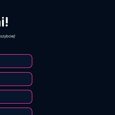
i!
szybciej!