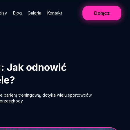
pisy
Blog
Galeria
Kontakt
Dołącz
j: Jak odnowić
le?
ne barierą treningową, dotyka wielu sportowców
j przeszkody.