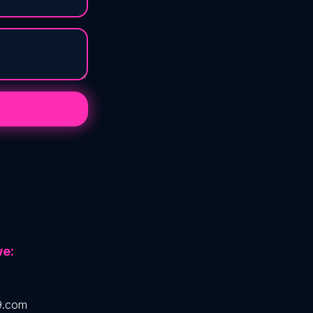
e:
9.com